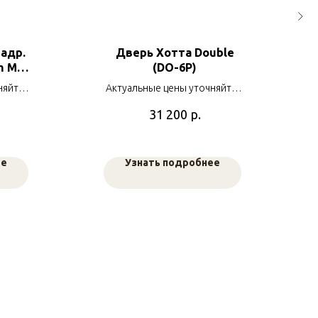
адр.
Дверь Хотта Double
im MBN
(DO-6P)
вый
няйте у
Актуальные цены уточняйте у
ь
ов
наших менеджеров
р.
31 200
ее
Узнать подробнее