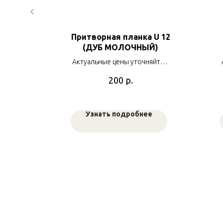
ктур.
Притворная планка U 12
Ь
(ДУБ МОЛОЧНЫЙ)
яйте у
Актуальные цены уточняйте у
в
наших менеджеров
р.
200
е
Узнать подробнее