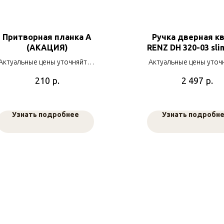
Притворная планка А
Ручка дверная кв
(АКАЦИЯ)
RENZ DH 320-03 sl
"Кроне". мато
Актуальные цены уточняйте у
Актуальные цены уточ
черный никел
наших менеджеров
наших менеджер
р.
р.
210
2 497
Узнать подробнее
Узнать подробн