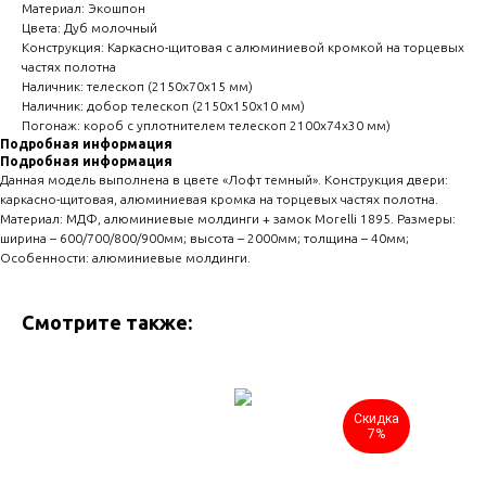
Материал: Экошпон
Цвета: Дуб молочный
Конструкция: Каркасно-щитовая с алюминиевой кромкой на торцевых
частях полотна
Наличник: телескоп (2150х70х15 мм)
Наличник: добор телескоп (2150х150х10 мм)
Погонаж: короб с уплотнителем телескоп 2100х74х30 мм)
Подробная информация
Подробная информация
Данная модель выполнена в цвете «Лофт темный». Конструкция двери:
каркасно-щитовая, алюминиевая кромка на торцевых частях полотна.
Материал: МДФ, алюминиевые молдинги + замок Morelli 1895. Размеры:
ширина – 600/700/800/900мм; высота – 2000мм; толщина – 40мм;
Особенности: алюминиевые молдинги.
Смотрите также:
Скидка
7%