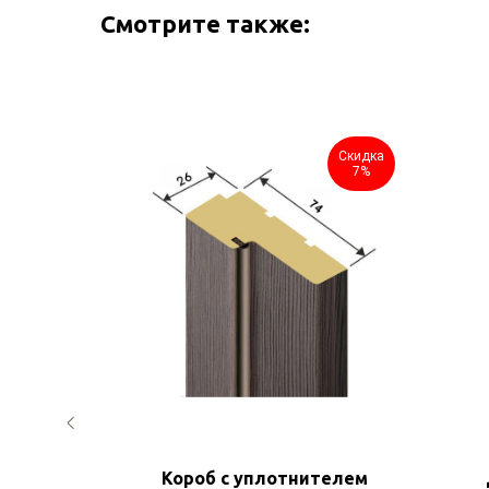
Смотрите также:
Скидка
Скидка
7%
7%
 к
Короб с уплотнителем