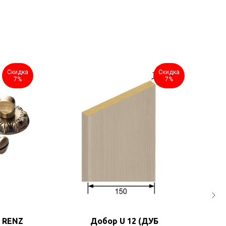
Скидка
Скидка
7%
7%
м RENZ
Добор U 12 (ДУБ