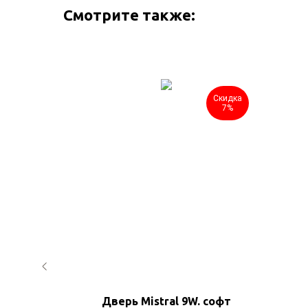
Смотрите также:
Скидка
Скидка
7%
7%
льха)
Дверь Mistral 9W. софт