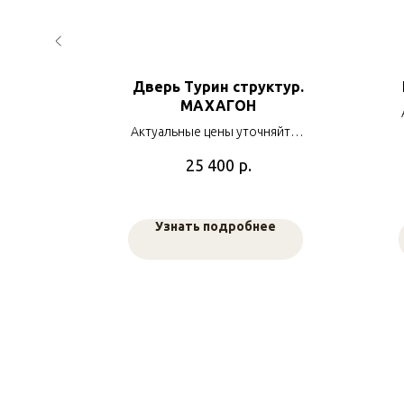
индр
Дверь Турин структур.
кель
МАХАГОН
яйте у
Актуальные цены уточняйте у
в
наших менеджеров
р.
25 400
е
Узнать подробнее