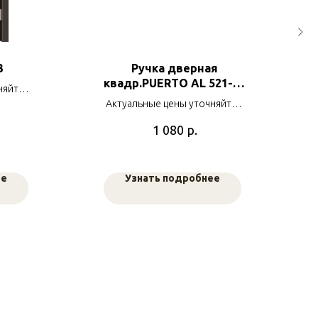
3
Ручка дверная
квадр.PUERTO AL 521-03
няйте у
SC/CP. хр.мат./хр.бл.
ов
Актуальные цены уточняйте у
наших менеджеров
р.
1 080
ее
Узнать подробнее