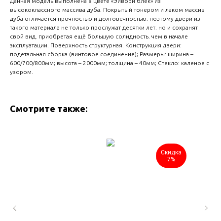
Данная модель выполнена в цвете «Эйвори блек» из
высококлассного массива дуба. Покрытый тонером и лаком массив
дуба отличается прочностью и долговечностью. поэтому двери из
такого материала не только прослужат десятки лет. но и сохранят
свой вид. приобретая ещё большую солидность. чем в начале
эксплуатации. Поверхность структурная. Конструкция двери:
подетальная сборка (винтовое соединение); Размеры: ширина –
600/700/800мм; высота – 2000мм; толщина – 40мм; Стекло: каленое с
узором.
Смотрите также:
Скидка
7%