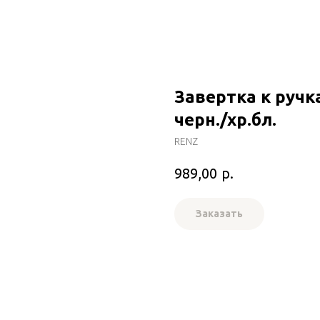
Завертка к ручка
черн./хр.бл.
RENZ
р.
989,00
Заказать