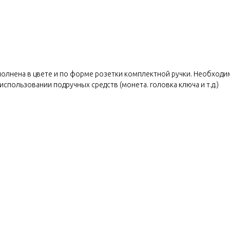
олнена в цвете и по форме розетки комплектной ручки. Необходима
использовании подручных средств (монета. головка ключа и т.д.)