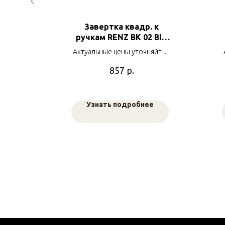
ЕХ)
Завертка квадр. к
ручкам RENZ ВК 02 BIG
яйте у
SC/С хром мат/хром бл
в
Актуальные цены уточняйте у
наших менеджеров
р.
857
е
Узнать подробнее