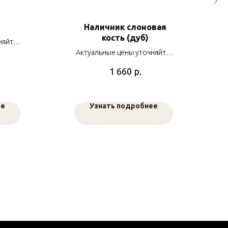
Наличник слоновая
кость (дуб)
няйте у
ов
Актуальные цены уточняйте у
наших менеджеров
р.
1 660
ее
Узнать подробнее