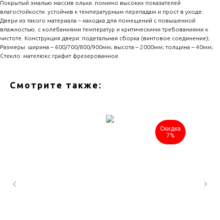
Покрытый эмалью массив ольхи. помимо высоких показателей
влагостойкости. устойчив к температурным перепадам и прост в уходе.
Двери из такого материала – находка для помещений с повышенной
влажностью. с колебаниями температур и критическими требованиями к
чистоте. Конструкция двери: подетальная сборка (винтовое соединение);
Размеры: ширина – 600/700/800/900мм; высота – 2000мм; толщина – 40мм;
Стекло: мателюкс графит фрезерованное.
Смотрите также:
Скидка
7%