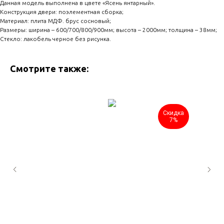
Данная модель выполнена в цвете «Ясень янтарный».
Конструкция двери: поэлементная сборка;
Материал: плита МДФ. брус сосновый;
Размеры: ширина – 600/700/800/900мм; высота – 2000мм; толщина – 38мм;
Стекло: лакобель черное без рисунка.
Смотрите также:
Скидка
7%