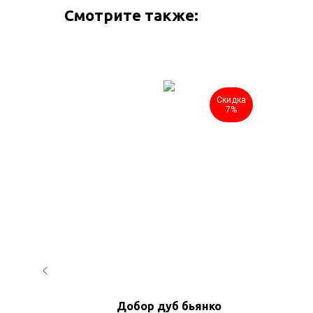
Смотрите также:
Скидка
Скидка
7%
7%
ерной
Добор дуб бьянко