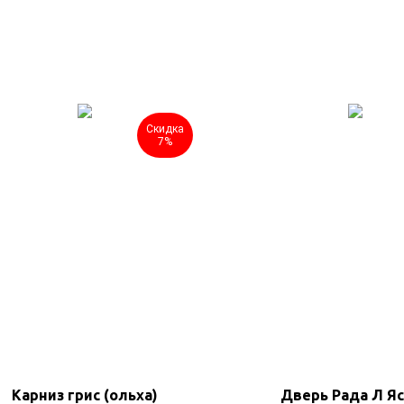
Скидка
7%
Карниз грис (ольха)
Дверь Рада Л Я