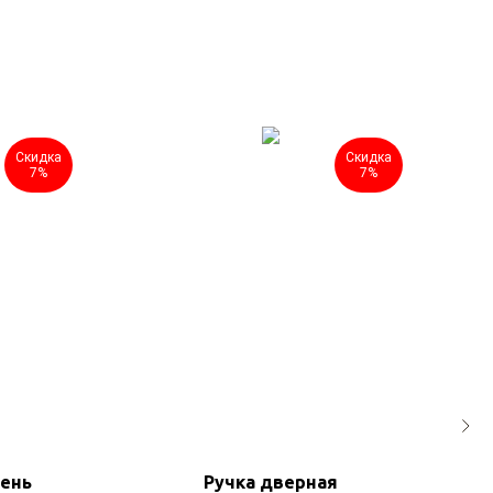
Скидка
Скидка
7%
7%
сень
Ручка дверная