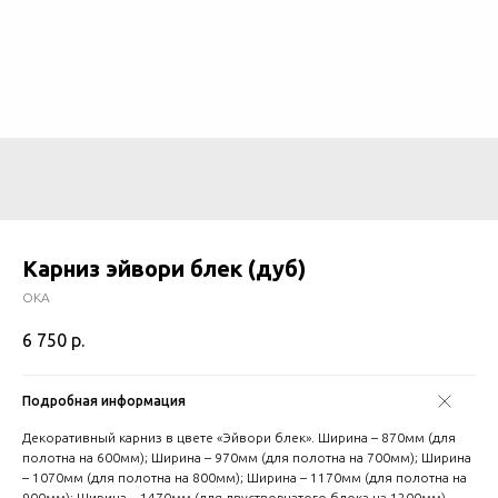
Карниз эйвори блек (дуб)
ОКА
6 750
р.
Подробная информация
Декоративный карниз в цвете «Эйвори блек». Ширина – 870мм (для
полотна на 600мм); Ширина – 970мм (для полотна на 700мм); Ширина
– 1070мм (для полотна на 800мм); Ширина – 1170мм (для полотна на
900мм); Ширина – 1470мм (для двустворчатого блока на 1200мм).