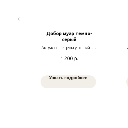
NZ DH
Добор муар темно-
бронза
серый
яйте у
Актуальные цены уточняйте у
в
наших менеджеров
р.
1 200
е
Узнать подробнее