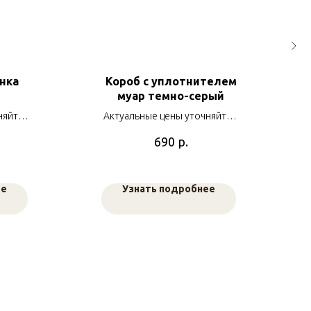
нка
Короб с уплотнителем
муар темно-серый
няйте у
Актуальные цены уточняйте у
ов
наших менеджеров
р.
690
ее
Узнать подробнее