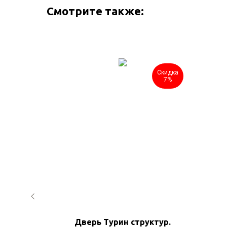
Смотрите также:
Скидка
Скидка
7%
7%
№ 3
Дверь Турин структур.