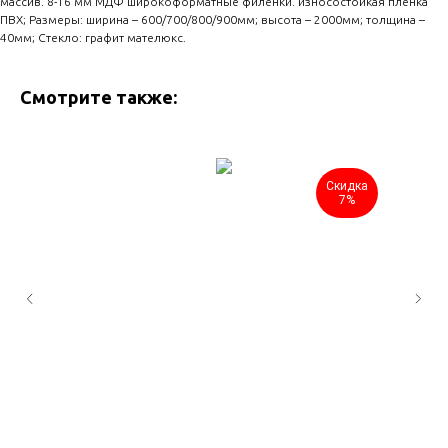
массив. 8-16 мм МДФ широкоформатные филенки. износостойкая пленка
ПВХ; Размеры: ширина – 600/700/800/900мм; высота – 2000мм; толщина –
40мм; Стекло: графит мателюкс.
Смотрите также:
Скидка
7%