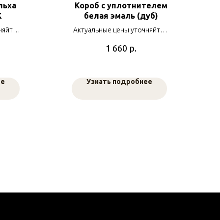
льха
Короб с уплотнителем
К
белая эмаль (дуб)
няйте у
Актуальные цены уточняйте у
ов
наших менеджеров
р.
1 660
ее
Узнать подробнее