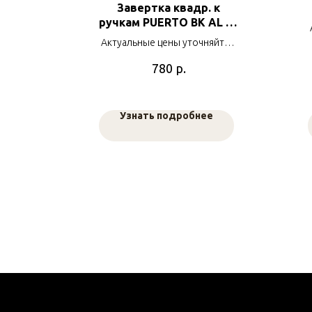
elli
Завертка квадр. к
вая
ручкам PUERTO BK AL 01
за
B. черный
яйте у
Актуальные цены уточняйте у
в
наших менеджеров
р.
780
е
Узнать подробнее