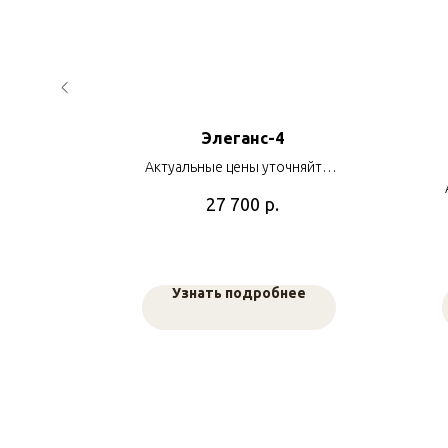
Элеганс-4
 SB.
Актуальные цены уточняйте у
о
яйте у
наших менеджеров
р.
27 700
в
е
Узнать подробнее