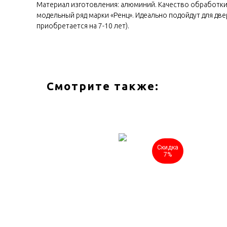
Материал изготовления: алюминий. Качество обработки
модельный ряд марки «Ренц». Идеально подойдут для две
приобретается на 7-10 лет).
Смотрите также:
Скидка
Скидка
7%
7%