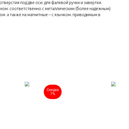
тверстия под две оси: для фалевой ручки и завертки.
мом. соответственно с металлическим (более надежным)
ом. а также на магнитные – с язычком. приводимым в
Скидка
7%