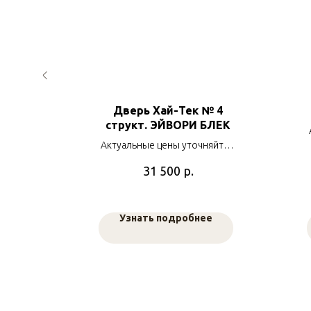
4
Дверь Хай-Тек № 4
структ. ЭЙВОРИ БЛЕК
яйте у
в
Актуальные цены уточняйте у
наших менеджеров
р.
31 500
е
Узнать подробнее