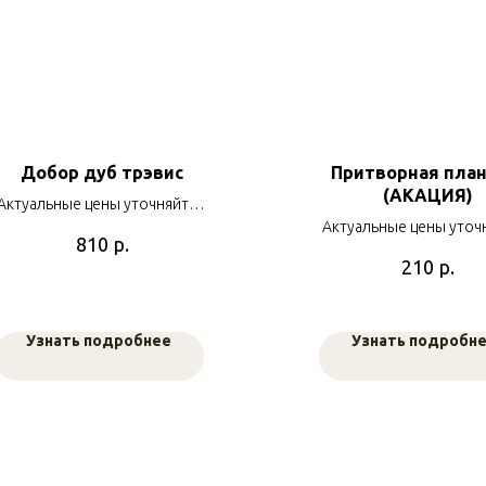
Добор дуб трэвис
Притворная план
(АКАЦИЯ)
Актуальные цены уточняйте у
наших менеджеров
Актуальные цены уточ
р.
810
наших менеджер
р.
210
Узнать подробнее
Узнать подробн