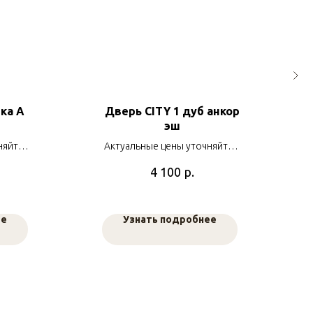
ка А
Дверь CITY 1 дуб анкор
эш
няйте у
Актуальные цены уточняйте у
ов
наших менеджеров
р.
4 100
ее
Узнать подробнее