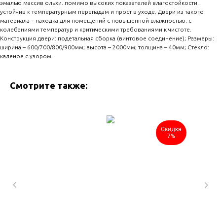
эмалью массив ольхи. помимо высоких показателей влагостойкости.
устойчив к температурным перепадам и прост в уходе. Двери из такого
материала – находка для помещений с повышенной влажностью. с
колебаниями температур и критическими требованиями к чистоте.
Конструкция двери: подетальная сборка (винтовое соединение); Размеры:
ширина – 600/700/800/900мм; высота – 2000мм; толщина – 40мм; Стекло:
каленое с узором.
Смотрите также:
Скидка
7%