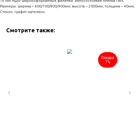
16 мм МДФ широкоформатные филенки. износостойкая пленка ПВХ;
Размеры: ширина – 600/700/800/900мм; высота – 2000мм; толщина – 40мм;
Стекло: графит мателюкс.
Смотрите также:
Скидка
7%